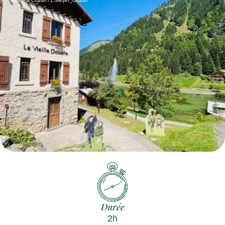
en été à Châtel / L.Meyer_Châtel
Durée
2h