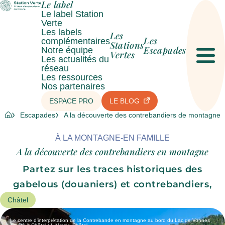
Le label
Le label Station
Verte
Les labels
Les
Les
complémentaires
Stations
Escapades
Notre équipe
Vertes
Les actualités du
Men
réseau
Les ressources
Nos partenaires
ESPACE PRO
LE BLOG
Escapades
A la découverte des contrebandiers de montagne
À LA MONTAGNE
EN FAMILLE
A la découverte des contrebandiers en montagne
Partez sur les traces historiques des
gabelous (douaniers) et contrebandiers,
Châtel
Le centre d'interprétation de la Contrebande en montagne au bord du Lac de Vonnes