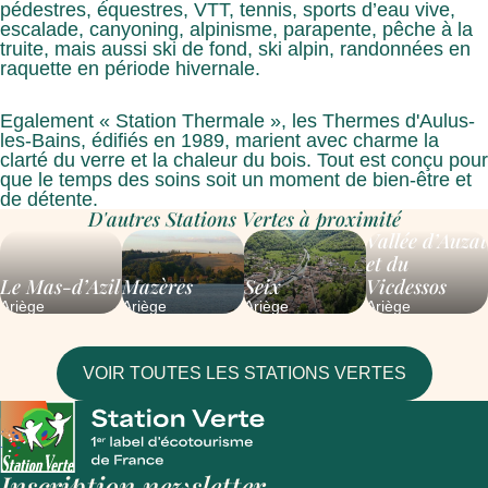
pédestres, équestres, VTT, tennis, sports d’eau vive,
escalade, canyoning, alpinisme, parapente, pêche à la
truite, mais aussi ski de fond, ski alpin, randonnées en
raquette en période hivernale.
Egalement « Station Thermale », les Thermes d'Aulus-
les-Bains, édifiés en 1989, marient avec charme la
clarté du verre et la chaleur du bois. Tout est conçu pour
que le temps des soins soit un moment de bien-être et
de détente.
D'autres Stations Vertes à proximité
Vallée d’Auzat
et du
Le Mas-d’Azil
Mazères
Seix
Vicdessos
Ariège
Ariège
Ariège
Ariège
VOIR TOUTES LES STATIONS VERTES
Inscription newsletter