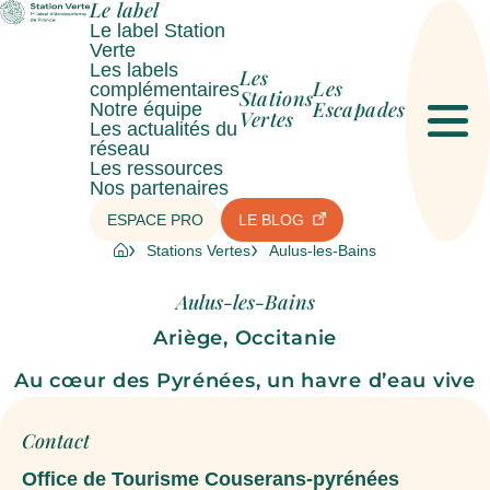
Le label
Le label Station
Verte
Les labels
Les
Les
complémentaires
Stations
Escapades
Notre équipe
Vertes
Les actualités du
Men
réseau
Les ressources
Nos partenaires
ESPACE PRO
LE BLOG
Stations Vertes
Aulus-les-Bains
Aulus-les-Bains
Ariège, Occitanie
Au cœur des Pyrénées, un havre d’eau vive
Contact
Office de Tourisme Couserans-pyrénées