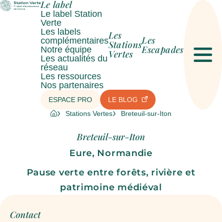
Le label
Le label Station
Verte
Les labels
Les
Les
complémentaires
Stations
Escapades
Notre équipe
Vertes
Les actualités du
Men
réseau
Les ressources
Nos partenaires
ESPACE PRO
LE BLOG
Stations Vertes
Breteuil-sur-Iton
Breteuil-sur-Iton
Eure, Normandie
Pause verte entre forêts, rivière et
patrimoine médiéval
Contact