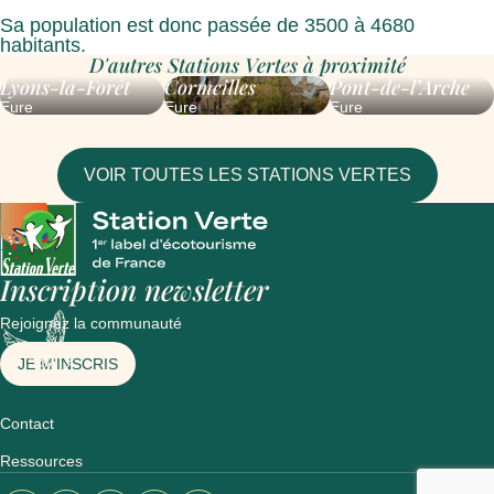
Sa population est donc passée de 3500 à 4680
habitants.
D'autres Stations Vertes à proximité
Lyons-la-Forêt
Cormeilles
Pont-de-l’Arche
Eure
Eure
Eure
VOIR TOUTES LES STATIONS VERTES
Inscription newsletter
Rejoignez la communauté
JE M'INSCRIS
Contact
Ressources