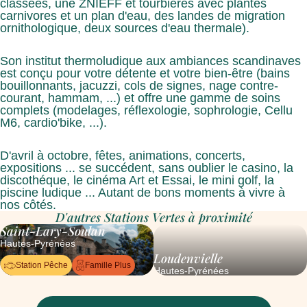
classées, une ZNIEFF et tourbières avec plantes
carnivores et un plan d'eau, des landes de migration
ornithologique, deux sources d'eau thermale).
Son institut thermoludique aux ambiances scandinaves
est conçu pour votre détente et votre bien-être (bains
bouillonnants, jacuzzi, cols de signes, nage contre-
courant, hammam, ...) et offre une gamme de soins
complets (modelages, réflexologie, sophrologie, Cellu
M6, cardio'bike, ...).
D'avril à octobre, fêtes, animations, concerts,
expositions ... se succédent, sans oublier le casino, la
discothéque, le cinéma Art et Essai, le mini golf, la
piscine ludique ... Autant de bons moments à vivre à
nos côtés.
D'autres Stations Vertes à proximité
Saint-Lary-Soulan
Hautes-Pyrénées
Loudenvielle
Station Pêche
Famille Plus
Hautes-Pyrénées