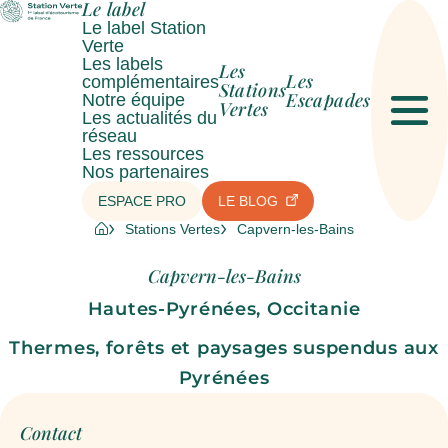
Le label
Le label Station
Verte
Les labels
Les
Les
complémentaires
Stations
Escapades
Notre équipe
Vertes
Les actualités du
Men
réseau
Les ressources
Nos partenaires
ESPACE PRO
LE BLOG
Stations Vertes
Capvern-les-Bains
Capvern-les-Bains
Hautes-Pyrénées, Occitanie
Thermes, forêts et paysages suspendus aux
Pyrénées
Contact