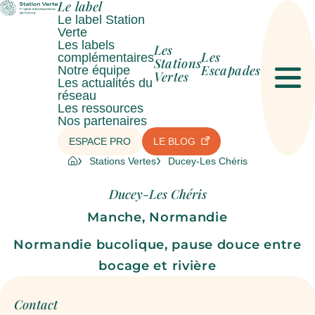
Le label
Le label Station
Verte
Les labels
Les
Les
complémentaires
Stations
Escapades
Notre équipe
Vertes
Les actualités du
Men
réseau
Les ressources
Nos partenaires
ESPACE PRO
LE BLOG
Stations Vertes
Ducey-Les Chéris
Ducey-Les Chéris
Manche, Normandie
Normandie bucolique, pause douce entre
bocage et rivière
Contact