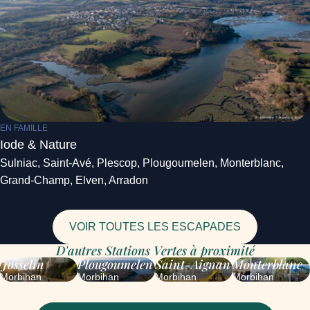
EN FAMILLE
Iode & Nature
Sulniac, Saint-Avé, Plescop, Plougoumelen, Monterblanc,
Grand-Champ, Elven, Arradon
VOIR TOUTES LES ESCAPADES
D'autres Stations Vertes à proximité
Josselin
Plougoumelen
Saint-Aignan
Monterblanc
Morbihan
Morbihan
Morbihan
Morbihan