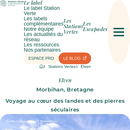
Le label
Le label Station
Verte
Les labels
Les
Les
complémentaires
Stations
Escapades
Notre équipe
Vertes
Les actualités du
Men
réseau
Les ressources
Nos partenaires
ESPACE PRO
LE BLOG
Stations Vertes
Elven
Elven
Morbihan, Bretagne
Voyage au cœur des landes et des pierres
séculaires
Rucher et Ecopaturage / @mairieElven