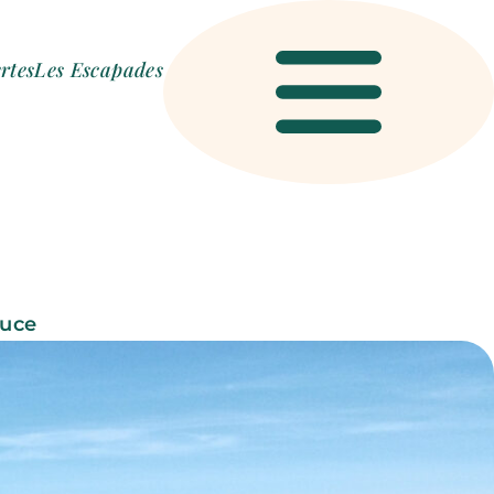
rtes
Les Escapades
Menu
ouce