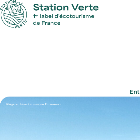
Ent
Plage en hiver / commune Excenevex