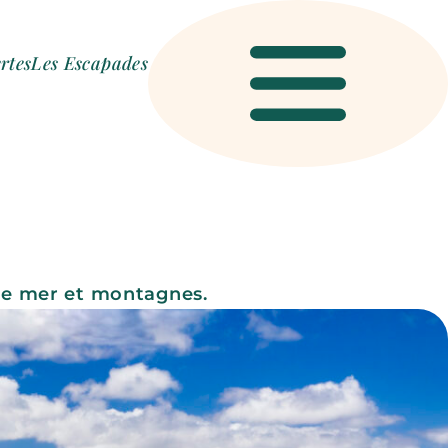
rtes
Les Escapades
Menu
re mer et montagnes.