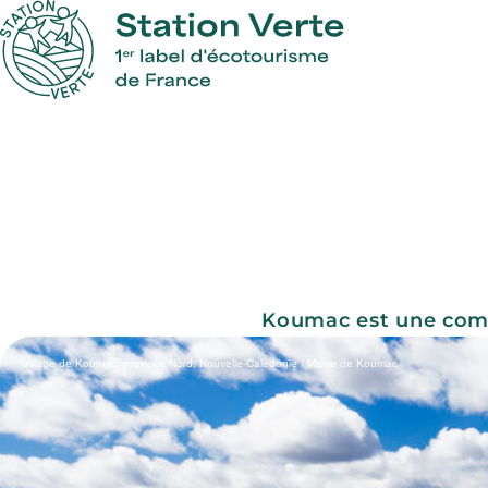
Koumac est une comm
Village de Koumac, province Nord, Nouvelle-Calédonie / Mairie de Koumac