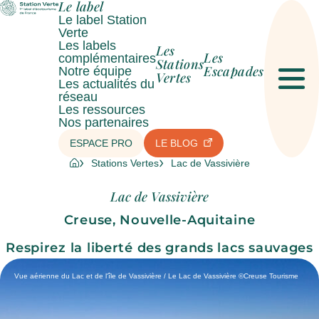
Le label
Le label Station
Verte
Les labels
Les
Les
complémentaires
Stations
Escapades
Notre équipe
Vertes
Les actualités du
Men
réseau
Les ressources
Nos partenaires
ESPACE PRO
LE BLOG
Stations Vertes
Lac de Vassivière
Lac de Vassivière
Creuse, Nouvelle-Aquitaine
Respirez la liberté des grands lacs sauvages
Vue aérienne du Lac et de l'île de Vassivière / Le Lac de Vassivière ©Creuse Tourisme