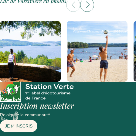
Lac de Vassivière en photos
Lac de
Lac de
Vassiviere©Maxime_Authier_2022
Vassiviere©Maxime_Authier_2022eLaCroix_V
Inscription newsletter
Rejoignez la communauté
JE M'INSCRIS