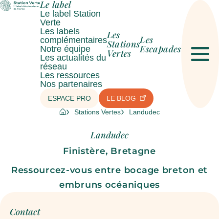
Le label
Le label Station
Verte
Les labels
Les
Les
complémentaires
Stations
Escapades
Notre équipe
Vertes
Les actualités du
Men
réseau
Les ressources
Nos partenaires
ESPACE PRO
LE BLOG
Stations Vertes
Landudec
Landudec
Finistère, Bretagne
Ressourcez-vous entre bocage breton et
embruns océaniques
Contact