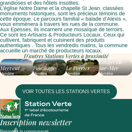
grandioses et des hôtels insolites.
L’église Notre Dame et la chapelle St Jean, classées
monuments historiques, sont les précieux témoins de
cette époque. Le parcours familial « balade d’Alexis »,
vous emmènera à travers les rues de la commune.
Aux Epesses, ils incarnent une mosaïque de terroirs.
Ce sont les Artisans & Producteurs Locaux. Ceux qui
cultivent, fabriquent et cuisinent des produits
authentiques . Tous les vendredis matins, la commune
accueille un marché de producteurs locaux.
D'autres Stations Vertes à proximité
Longeville-
Mervent
Pouzauges
Le Perrier
sur-Mer
Vendée
Vendée
Vendée
Vendée
VOIR TOUTES LES STATIONS VERTES
Inscription newsletter
Rejoignez la communauté