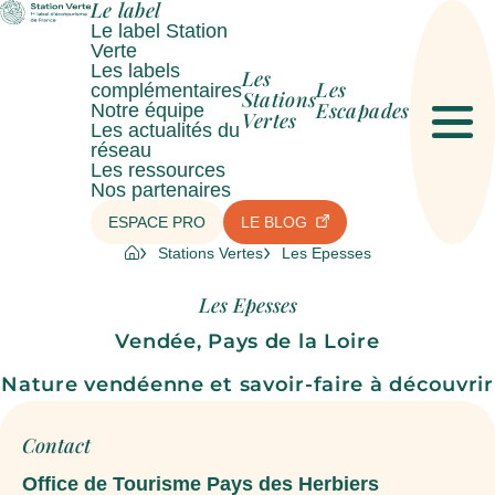
Le label
Le label Station
Verte
Les labels
Les
Les
complémentaires
Stations
Escapades
Notre équipe
Vertes
Les actualités du
Men
réseau
Les ressources
Nos partenaires
ESPACE PRO
LE BLOG
Stations Vertes
Les Epesses
Les Epesses
Vendée, Pays de la Loire
Nature vendéenne et savoir-faire à découvrir
Contact
Office de Tourisme Pays des Herbiers