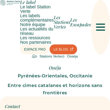
Le label
Le label Station
Verte
Les labels
Les
Les
complémentaires
Stations
Escapades
Notre équipe
Vertes
Les actualités du
Men
réseau
Les ressources
Nos partenaires
ESPACE PRO
LE BLOG
Stations Vertes
Osséja
Osséja
Pyrénées-Orientales, Occitanie
Entre cimes catalanes et horizons sans
frontières
Contact