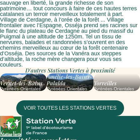
sauvage en liberté, la grande richesse de son
patrimoine… tout concours à faire de ces hautes terres
catalanes un terroir merveilleux totalement à part.
Village de Cerdagne, à l’orée de la forêt ... Village
frontalier avec l’Espagne, Osséja prend ses racines sur
le flanc du plateau de Cerdagne au pied du massif du
Puigmal à une altitude de 1250m. Tel un tissu de
nervures, balades et randonnées s’ouvrent en des
chemins merveilleux au cœur de la forêt centenaire
d’Osséja. Des sources de la Vanéra aux steppes
d’altitude, la roche mère changera pour vous ses
couleurs.
D'autres Stations Vertes à proximité
Amélie-les-Bains-
Vernet-les-Bains
Palalda
Torreilles
Pyrénées-Orientales
Pyrénées-Orientales
Pyrénées-Orientales
VOIR TOUTES LES STATIONS VERTES