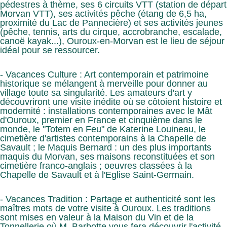
pédestres à thème, ses 6 circuits VTT (station de départ
Morvan VTT), ses activités pêche (étang de 6,5 ha,
proximité du Lac de Pannecière) et ses activités jeunes
(pêche, tennis, arts du cirque, accrobranche, escalade,
canoë kayak...), Ouroux-en-Morvan est le lieu de séjour
idéal pour se ressourcer.
- Vacances Culture : Art contemporain et patrimoine
historique se mélangent à merveille pour donner au
village toute sa singularité. Les amateurs d'art y
découvriront une visite inédite où se côtoient histoire et
modernité : installations contemporaines avec le Mât
d'Ouroux, premier en France et cinquième dans le
monde, le "Totem en Feu" de Katerine Louineau, le
cimetière d'artistes contemporains à la Chapelle de
Savault ; le Maquis Bernard : un des plus importants
maquis du Morvan, ses maisons reconstituées et son
cimetière franco-anglais ; oeuvres classées à la
Chapelle de Savault et à l'Eglise Saint-Germain.
- Vacances Tradition : Partage et authenticité sont les
maîtres mots de votre visite à Ouroux. Les traditions
sont mises en valeur à la Maison du Vin et de la
Tonnellerie où M. Barbotte vous fera découvrir l'activité