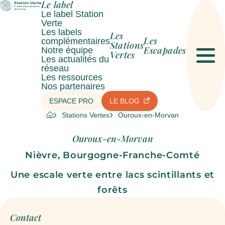
Le label
Le label Station
Verte
Les labels
Les
Les
complémentaires
Stations
Escapades
Notre équipe
Vertes
Les actualités du
Men
réseau
Les ressources
Nos partenaires
ESPACE PRO
LE BLOG
Stations Vertes
Ouroux-en-Morvan
Ouroux-en-Morvan
Nièvre, Bourgogne-Franche-Comté
Une escale verte entre lacs scintillants et
forêts
Contact