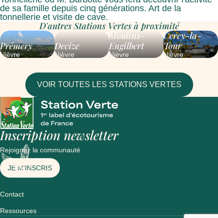
de sa famille depuis cinq générations. Art de la
tonnellerie et visite de cave.
D'autres Stations Vertes à proximité
Moulins-
Cercy-la-
Prémery
Decize
Engilbert
Tour
Nièvre
Nièvre
Nièvre
Nièvre
VOIR TOUTES LES STATIONS VERTES
Inscription newsletter
Rejoignez la communauté
JE M'INSCRIS
Contact
Ressources