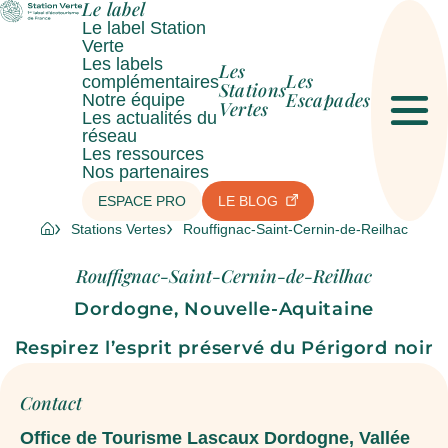
Le label
Le label Station
Verte
Les labels
Les
Les
complémentaires
Stations
Escapades
Notre équipe
Vertes
Les actualités du
Men
réseau
Les ressources
Nos partenaires
ESPACE PRO
LE BLOG
Stations Vertes
Rouffignac-Saint-Cernin-de-Reilhac
Rouffignac-Saint-Cernin-de-Reilhac
Dordogne, Nouvelle-Aquitaine
Respirez l’esprit préservé du Périgord noir
Contact
Office de Tourisme Lascaux Dordogne, Vallée