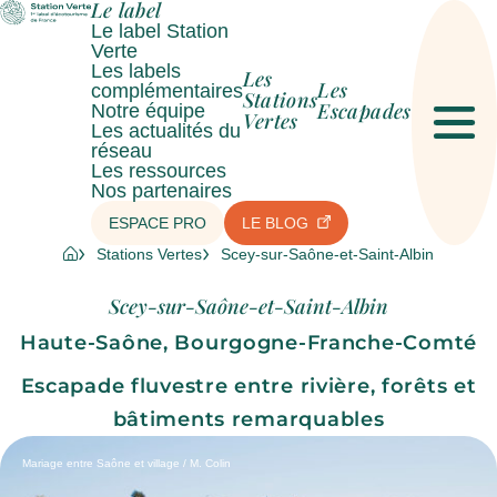
Le label
Le label Station
Verte
Les labels
Les
Les
complémentaires
Stations
Escapades
Notre équipe
Vertes
Les actualités du
Men
réseau
Les ressources
Nos partenaires
ESPACE PRO
LE BLOG
Stations Vertes
Scey-sur-Saône-et-Saint-Albin
Scey-sur-Saône-et-Saint-Albin
Haute-Saône, Bourgogne-Franche-Comté
Escapade fluvestre entre rivière, forêts et
bâtiments remarquables
Mariage entre Saône et village / M. Colin