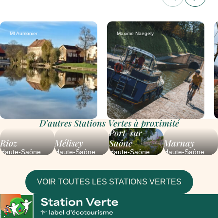
Mf Aumonier
Maxime Naegely
D'autres Stations Vertes à proximité
Port-sur-
Rioz
Mélisey
Saône
Marnay
Haute-Saône
Haute-Saône
Haute-Saône
Haute-Saône
VOIR TOUTES LES STATIONS VERTES