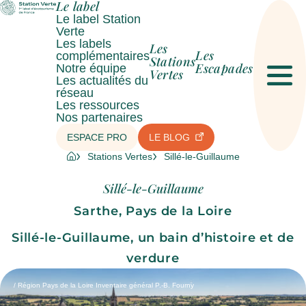
Le label
Le label Station
Verte
Les labels
Les
Les
complémentaires
Stations
Escapades
Notre équipe
Vertes
Les actualités du
Men
réseau
Les ressources
Nos partenaires
ESPACE PRO
LE BLOG
Stations Vertes
Sillé-le-Guillaume
Sillé-le-Guillaume
Sarthe, Pays de la Loire
Sillé-le-Guillaume, un bain d’histoire et de
verdure
/ Région Pays de la Loire Inventaire général P.-B. Fourny