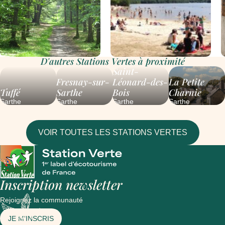
D'autres Stations Vertes à proximité
Saint-
Fresnay-sur-
Léonard-des-
La Petite
Tuffé
Sarthe
Bois
Charnie
Sarthe
Sarthe
Sarthe
Sarthe
VOIR TOUTES LES STATIONS VERTES
Inscription newsletter
Rejoignez la communauté
JE M'INSCRIS