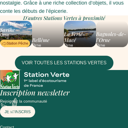
nostalgie. Grâce à une riche collection d’objets, il vous
conte les débuts de l’épicerie.
D'autres Stations Vertes à proximité
Le Mêle-sur-
Sarthe
La Ferté-
Bagnoles-de-
Orne
Bellême
Macé
l’Orne
Station Pêche
Orne
Orne
Orne
VOIR TOUTES LES STATIONS VERTES
Inscription newsletter
Rejoignez la communauté
JE M'INSCRIS
Contact