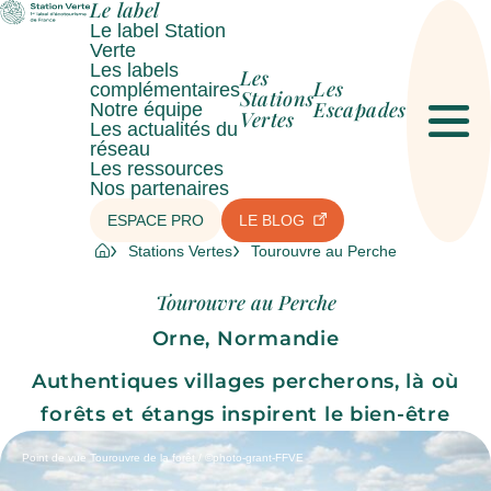
Le label
Le label Station
Verte
Les labels
Les
Les
complémentaires
Stations
Escapades
Notre équipe
Vertes
Les actualités du
Men
réseau
Les ressources
Nos partenaires
ESPACE PRO
LE BLOG
Stations Vertes
Tourouvre au Perche
Tourouvre au Perche
Orne, Normandie
Authentiques villages percherons, là où
forêts et étangs inspirent le bien-être
Point de vue Tourouvre de la forêt / ©photo-grant-FFVE