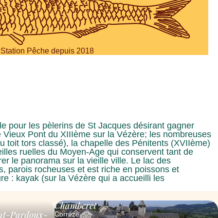
Station Pêche depuis 2018
ble pour les pèlerins de St Jacques désirant gagner
 le Vieux Pont du XIIIème sur la Vézère; les nombreuses
 toit tors classé), la chapelle des Pénitents (XVIIème)
ieilles ruelles du Moyen-Age qui conservent tant de
 le panorama sur la vieille ville. Le lac des
, parois rocheuses et est riche en poissons et
e : kayak (sur la Vézère qui a accueilli les
Chamberet
int-Pardoux-
Corrèze