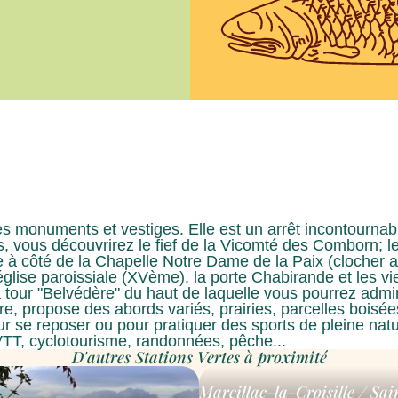
 ses monuments et vestiges. Elle est un arrêt incontourna
res, vous découvrirez le fief de la Vicomté des Comborn;
e à côté de la Chapelle Notre Dame de la Paix (clocher au
'église paroissiale (XVème), la porte Chabirande et les v
tour "Belvédère" du haut de laquelle vous pourrez admirer
, propose des abords variés, prairies, parcelles boisées
r se reposer ou pour pratiquer des sports de pleine natur
TT, cyclotourisme, randonnées, pêche...
D'autres Stations Vertes à proximité
Marcillac-la-Croisille / Sa