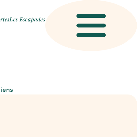
rtes
Les Escapades
Menu
iens