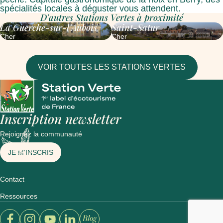
spécialités locales à déguster vous attendent.
D'autres Stations Vertes à proximité
La Guerche-sur-l’Aubois
Saint-Satur
Cher
Cher
VOIR TOUTES LES STATIONS VERTES
Inscription newsletter
Rejoignez la communauté
JE M'INSCRIS
Contact
Ressources
Ouvrir un nouvel onglet sur le site : facebook
Ouvrir un nouvel onglet sur le site : instagram
Ouvrir un nouvel onglet sur le site : youtube
Ouvrir un nouvel onglet sur le site : linkedin
Ouvrir un nouvel onglet sur le site : blog