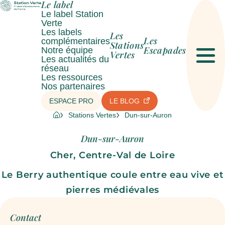
Le label
Le label Station
Verte
Les labels
Les
Les
complémentaires
Stations
Escapades
Notre équipe
Vertes
Les actualités du
Men
réseau
Les ressources
Nos partenaires
ESPACE PRO
LE BLOG
Stations Vertes
Dun-sur-Auron
Dun-sur-Auron
Cher, Centre-Val de Loire
Le Berry authentique coule entre eau vive et
pierres médiévales
Contact