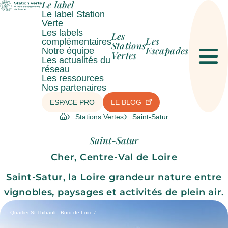
Le label
Le label Station
Verte
Les labels
Les
Les
complémentaires
Stations
Escapades
Notre équipe
Vertes
Les actualités du
Men
réseau
Les ressources
Nos partenaires
ESPACE PRO
LE BLOG
Stations Vertes
Saint-Satur
Saint-Satur
Cher, Centre-Val de Loire
Saint-Satur, la Loire grandeur nature entre
vignobles, paysages et activités de plein air.
Quartier St Thibault - Bord de Loire /