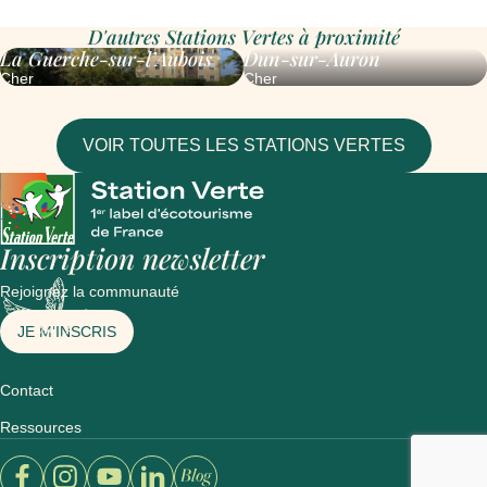
D'autres Stations Vertes à proximité
La Guerche-sur-l’Aubois
Dun-sur-Auron
Cher
Cher
VOIR TOUTES LES STATIONS VERTES
Inscription newsletter
Rejoignez la communauté
JE M'INSCRIS
Contact
Ressources
Ouvrir un nouvel onglet sur le site : facebook
Ouvrir un nouvel onglet sur le site : instagram
Ouvrir un nouvel onglet sur le site : youtube
Ouvrir un nouvel onglet sur le site : linkedin
Ouvrir un nouvel onglet sur le site : blog