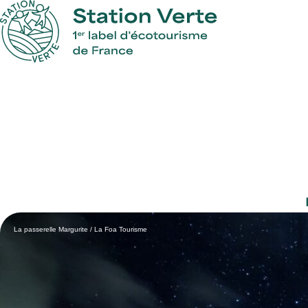
La passerelle Margurite / La Foa Tourisme