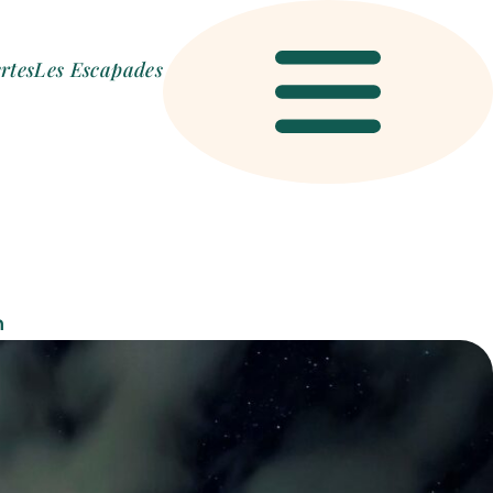
rtes
Les Escapades
Menu
n